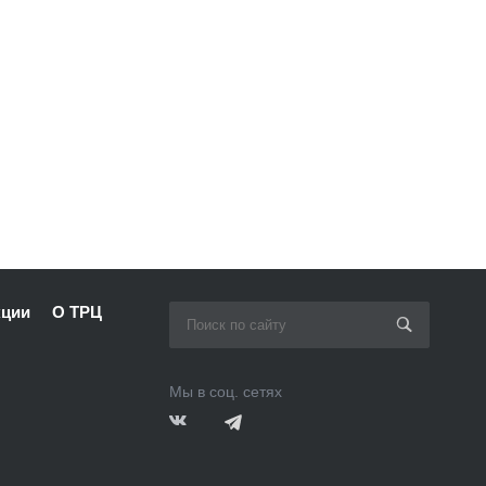
кции
О ТРЦ
Мы в соц. сетях