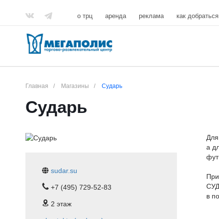
о трц
аренда
реклама
как добраться
Главная
/
Магазины
/
Сударь
Сударь
Для
а д
фут
sudar.su
При
СУД
+7 (495) 729-52-83
в п
2 этаж