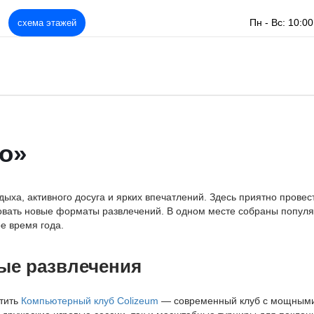
Пн - Вс: 10:00
схема этажей
но»
ыха, активного досуга и ярких впечатлений. Здесь приятно провес
овать новые форматы развлечений. В одном месте собраны популяр
е время года.
ые развлечения
етить
Компьютерный клуб Colizeum
— современный клуб с мощными