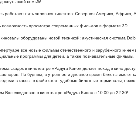
тдохнуть всей семьёй.
сь работают пять залов-континентов: Северная Америка, Африка, 
ь возможность просмотра современных фильмов в формате 3D.
 кинозалы оборудованы новой техникой: акустическая система Dolby
епертуаре все новые фильмы отечественного и зарубежного кинем
циальные программы для детей, а также познавательные фильмы.
тема скидок в кинотеатре «Радуга Кино» делает поход в кино досту
сионеров. По будням, в утреннее и дневное время билеты имеют с
редями в кассы: в фойе стоят удобные билетные терминалы, позв
м Вас ежедневно в кинотеатре «Радуга Кино» с 10:00 до 22:30!