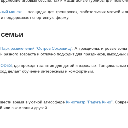
дружеские игровые сессии, так и масштабные турниры для поклон
ьный манеж
— площадка для тренировок, любительских матчей и а
ом и поддерживает спортивную форму.
 семьи
я
Парк развлечений "Остров Сокровищ"
. Аттракционы, игровые зон
 разного возраста и отлично подходит для праздников, выходных и
TODES
, где проходят занятия для детей и взрослых. Танцевальны
дход делает обучение интересным и комфортным.
ровести время в уютной атмосфере
Кинотеатр "Радуга Кино"
. Совре
й или в компании друзей.