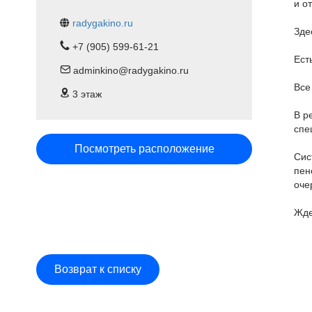
и о
radygakino.ru
Зде
+7 (905) 599-61-21
Ест
adminkino@radygakino.ru
Все
3 этаж
В р
спе
Посмотреть расположение
Сис
пен
оче
Жде
Возврат к списку