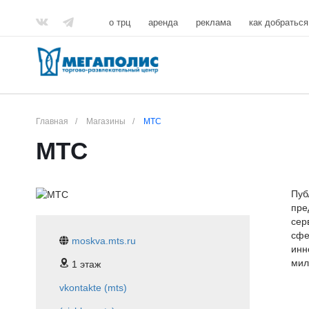
о трц
аренда
реклама
как добраться
Главная
/
Магазины
/
МТС
МТС
Пуб
пре
сер
сфе
moskva.mts.ru
инн
мил
1 этаж
vkontakte (mts)