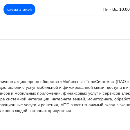
Пн - Вс: 10:00
схема этажей
личное акционерное общество «Мобильные ТелеСистемы» (ПАО «М
доставлению услуг мобильной и фиксированной связи, доступа в и
висов и мобильных приложений, финансовых услуг и сервисов эле
ре системной интеграции, интернета вещей, мониторинга, обрабо
овационные услуги и решения, МТС вносит значимый вклад в эконо
лионов людей в странах присутствия.