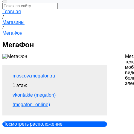
Главная
/
Магазины
/
МегаФон
МегаФон
Мег
тел
моб
вид
moscow.megafon.ru
бол
эле
1 этаж
vkontakte (megafon)
(megafon_online)
Посмотреть расположение