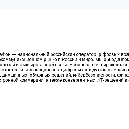
аФон — национальный российский оператор цифровых воз
екоммуникационном рынке в России и мире. Мы объединяем
ильной и фиксированной связи, мобильного и широкополосн
еоконтента, инновационных цифровых продуктов и сервисов
ьших данных, облачных решений, кибербезопасности, фина
ктронной коммерции, а также конвергентных ИТ-решений в 