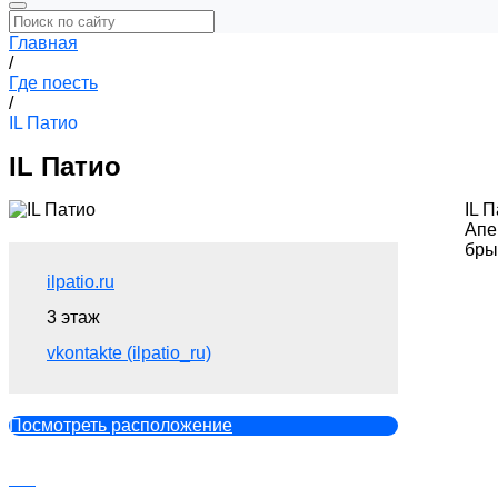
Главная
/
Где поесть
/
IL Патио
IL Патио
IL 
Апе
бры
ilpatio.ru
3 этаж
vkontakte (ilpatio_ru)
Посмотреть расположение